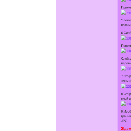
Примен
Элеме
нажима
6.Слой
Перем
Слой д
перем
7.Откр
элемен
8.Откр
слой и
9.Изоб
границ
JPG.
Ждем 