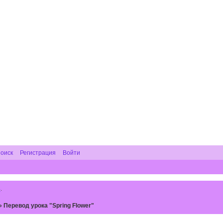
оиск
Регистрация
Войти
ь
.
»
Перевод урока "Spring Flower"