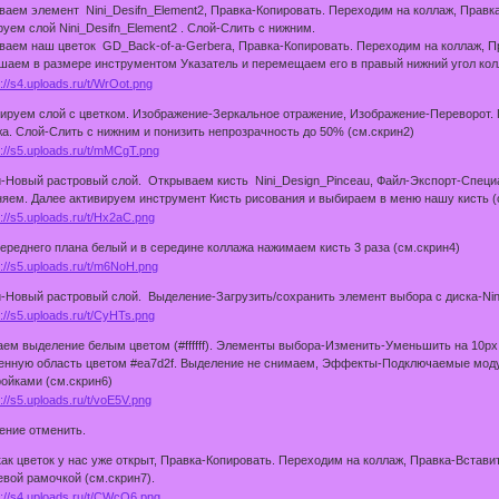
аем элемент Nini_Desifn_Element2, Правка-Копировать. Переходим на коллаж, Правка
уем слой Nini_Desifn_Element2 . Слой-Слить с нижним.
аем наш цветок GD_Back-of-a-Gerbera, Правка-Копировать. Переходим на коллаж, Пр
шаем в размере инструментом Указатель и перемещаем его в правый нижний угол кол
лируем слой с цветком. Изображение-Зеркальное отражение, Изображение-Переворот.
а. Слой-Слить с нижним и понизить непрозрачность до 50% (см.скрин2)
-Новый растровый слой. Открываем кисть Nini_Design_Pinceau, Файл-Экспорт-Специал
яем. Далее активируем инструмент Кисть рисования и выбираем в меню нашу кисть (
ереднего плана белый и в середине коллажа нажимаем кисть 3 раза (см.скрин4)
-Новый растровый слой. Выделение-Загрузить/сохранить элемент выбора с диска-Nini
ем выделение белым цветом (#ffffff). Элементы выбора-Изменить-Уменьшить на 10px
нную область цветом #ea7d2f. Выделение не снимаем, Эффекты-Подключаемые модули-A
ойками (см.скрин6)
ение отменить.
как цветок у нас уже открыт, Правка-Копировать. Переходим на коллаж, Правка-Встав
вой рамочкой (см.скрин7).