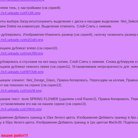
яем тень, с настройками (см.скрин8).
нты выбора-Загрузить/сохранить выделение с диска и находим выделение Nini_Select
ем Delete на клавиатуре. Выделение отменить. Слой-Слить с нижним.
 дублировать. Изображение-Изменить размер (см.скрин9), галочку «изменить размер 
ещаем дубликат влево (см.скрин10).
ублировать и спускаем на низ нашу копию. Слой-Слить с нижним. Снова дублируем с
ещаем дубликат немного левее (см.скрин11). Устанавливаем непрозрачность для ниж
ываем элемент Nini_Design_Glass, Правка-Копировать. Переходим на коллаж, Правка
т как показано на скрине (см.скрин12).
ываем текст texte SPRING FLOWER (удаляем слой Raster2), Правка-Копировать. Пере
 устанавливаем его как на нашем скрине (см.скрин13).
ражение-Добавить границу в 10px белого цвета. Изображение-Добавить границу в 4px
у в 55px белого цвета. Изображение-Добавить границу в 1px цветом #be3c00. Подпи
ваших работ!!!