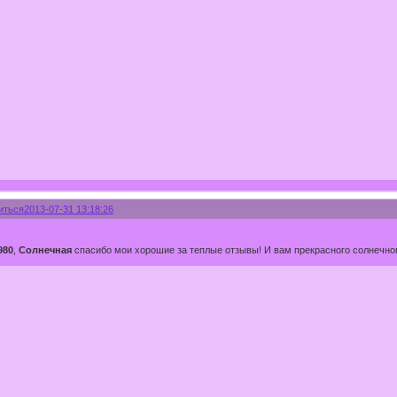
иться
2013-07-31 13:18:26
980
,
Солнечная
спасибо мои хорошие за теплые отзывы! И вам прекрасного солнечно