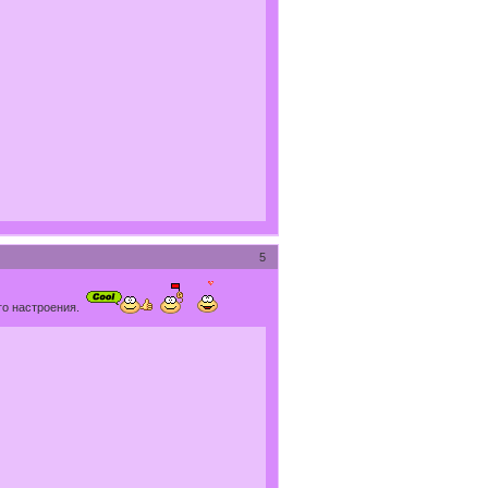
5
го настроения.