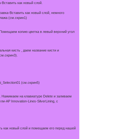
-Вставить как новый слой.
авка-Вставить как новый слой, немного
лажа (см.скрин1)
 Помещаем копию цветка в левый верхний угол
ьная кисть , даем название кисти и
см.скрин3).
_Selection01 (см.скрин5)
. Нажимаем на клавиатуре Delete и заливаем
P Innovation-Lines-SilverLining, с
ить как новый слой и помещаем его перед нашей