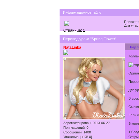
Информационное табло
Приветст
Для учас
Страница:
1
Перевод урока "Spring Flower"
NataLinka
Подел
Коллаж
Ориги
Перев
Для у
В урок
Скачив
Если у
Зарегистрирован
: 2013-06-27
В колл
Приглашений:
0
1.Созд
Сообщений:
1408
Уважение:
[+13/-0]
Открыв