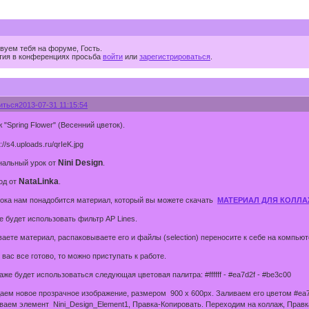
вуем тебя на форуме, Гость.
тия в конференциях просьба
войти
или
зарегистрироваться
.
иться
2013-07-31 11:15:54
 "Spring Flower" (Весенний цветок).
Nini Design
нальный урок от
.
NataLinka
од от
.
рока нам понадобится материал, который вы можете скачать
МАТЕРИАЛ ДЛЯ КОЛЛ
е будет использовать фильтр AP Lines.
аете материал, распаковываете его и файлы (selection) переносите к себе на компью
 вас все готово, то можно приступать к работе.
аже будет использоваться следующая цветовая палитра: #ffffff - #ea7d2f - #be3c00
аем новое прозрачное изображение, размером 900 x 600px. Заливаем его цветом #ea7
аем элемент Nini_Design_Element1, Правка-Копировать. Переходим на коллаж, Правка