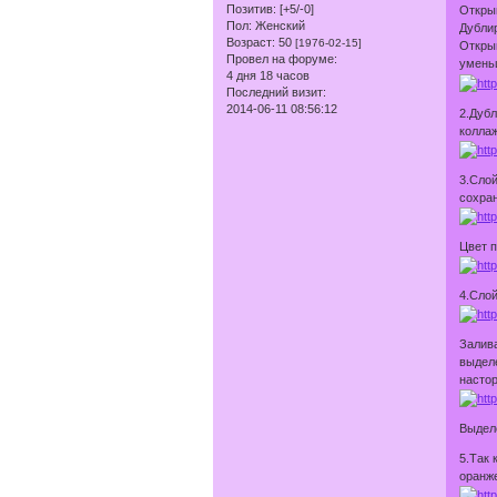
Позитив:
[+5/-0]
Открыв
Пол:
Женский
Дублир
Возраст:
50
[1976-02-15]
Открыв
Провел на форуме:
умень
4 дня 18 часов
Последний визит:
2014-06-11 08:56:12
2.Дуб
коллаж
3.Слой
сохран
Цвет п
4.Слой
Залива
выделе
настор
Выдел
5.Так 
оранже