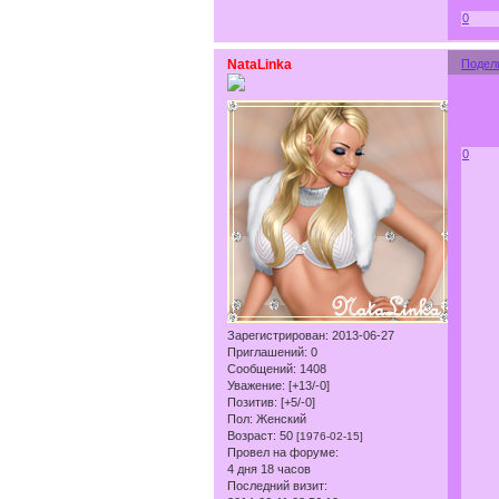
0
NataLinka
Подел
0
Зарегистрирован
: 2013-06-27
Приглашений:
0
Сообщений:
1408
Уважение:
[+13/-0]
Позитив:
[+5/-0]
Пол:
Женский
Возраст:
50
[1976-02-15]
Провел на форуме:
4 дня 18 часов
Последний визит: