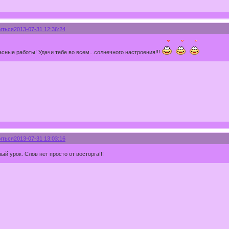
иться
2013-07-31 12:36:24
сные работы! Удачи тебе во всем...солнечного настроения!!!
иться
2013-07-31 13:03:16
ый урок. Слов нет просто от восторга!!!