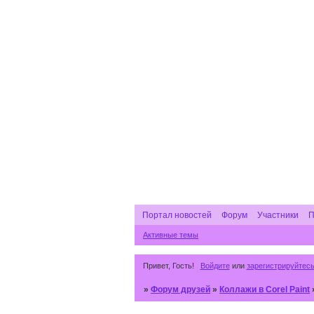
Портал новостей
Форум
Участники
П
Активные темы
Привет, Гость!
Войдите
или
зарегистрируйтес
»
Форум друзей
»
Коллажи в Corel Paint