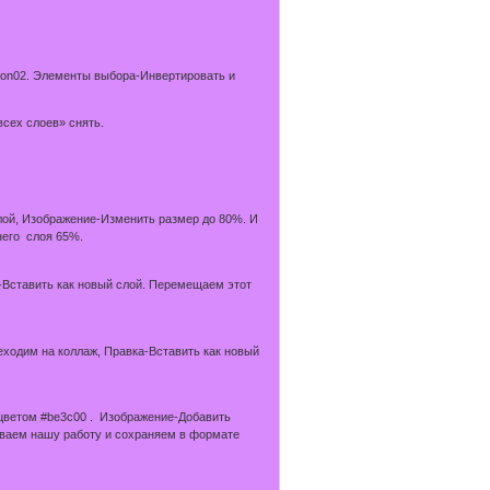
ion02. Элементы выбора-Инвертировать и
всех слоев» снять.
лой, Изображение-Изменить размер до 80%. И
него слоя 65%.
-Вставить как новый слой. Перемещаем этот
ходим на коллаж, Правка-Вставить как новый
 цветом #be3c00 . Изображение-Добавить
сываем нашу работу и сохраняем в формате