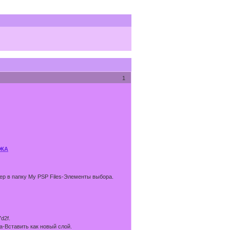
1
АЖА
тер в папку My PSP Files-Элементы выбора.
d2f.
-Вставить как новый слой.