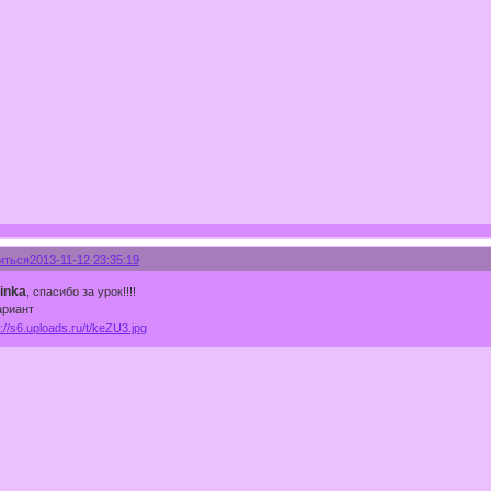
иться
2013-11-12 23:35:19
inka
, спасибо за урок!!!!
ариант